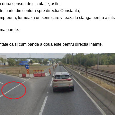
 doua sensuri de circulatie, astfel:
e, parte din centura spre directia Constanta,
mpreuna, formeaza un sens care vireaza la stanga pentru a intra 
rmatoarele:
tate ca si cum banda a doua este pentru directia inainte,