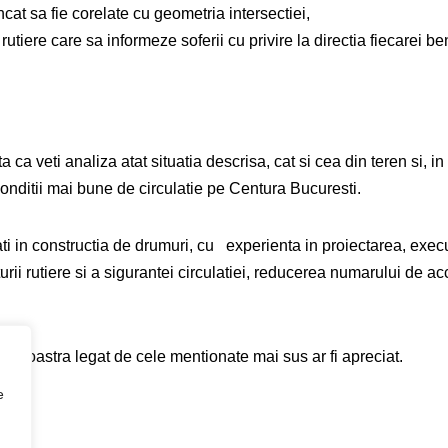
ncat sa fie corelate cu geometria intersectiei,
rutiere care sa informeze soferii cu privire la directia fiecarei 
ca veti analiza atat situatia descrisa, cat si cea din teren si, i
onditii mai bune de circulatie pe Centura Bucuresti.
i in constructia de drumuri, cu experienta in proiectarea, exec
turii rutiere si a sigurantei circulatiei, reducerea numarului de a
eavoastra legat de cele mentionate mai sus ar fi apreciat.
e