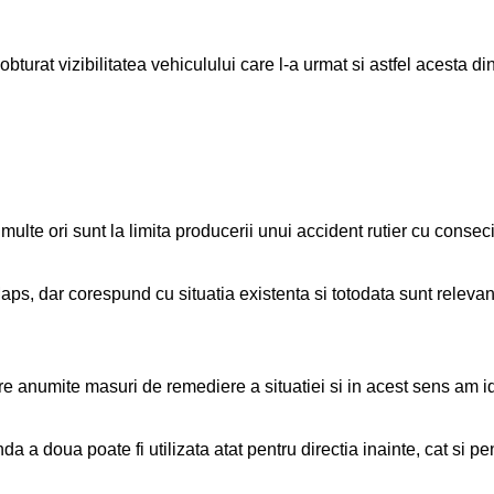
obturat vizibilitatea vehiculului care l-a urmat si astfel acesta d
ulte ori sunt la limita producerii unui accident rutier cu consec
ps, dar corespund cu situatia existenta si totodata sunt relevan
anumite masuri de remediere a situatiei si in acest sens am ide
 a doua poate fi utilizata atat pentru directia inainte, cat si pe