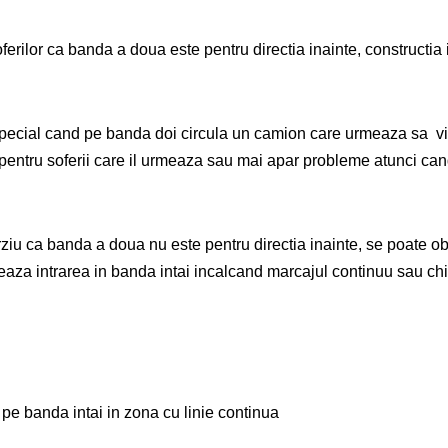
oferilor ca banda a doua este pentru directia inainte, constructia i
 special cand pe banda doi circula un camion care urmeaza sa vir
pentru soferii care il urmeaza sau mai apar probleme atunci can
rziu ca banda a doua nu este pentru directia inainte, se poate o
orteaza intrarea in banda intai incalcand marcajul continuu sau ch
 pe banda intai in zona cu linie continua