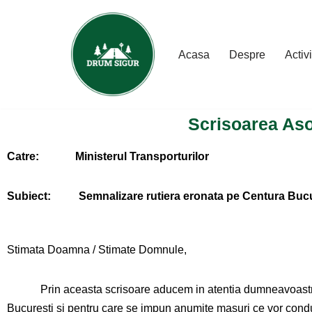
Skip
Acasa
Despre
Activi
to
content
Scrisoarea Asoc
Catre: Ministerul Transporturilor
Subiect: Semnalizare rutiera eronata pe Centura Bucures
Stimata Doamna / Stimate Domnule,
Prin aceasta scrisoare aducem in atentia dumneavoastra un su
Bucuresti si pentru care se impun anumite masuri ce vor condu