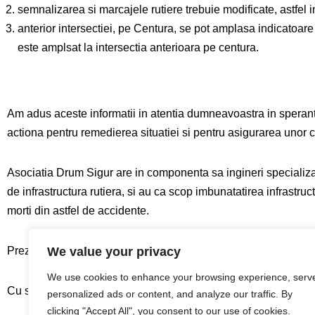
semnalizarea si marcajele rutiere trebuie modificate, astfel i
anterior intersectiei, pe Centura, se pot amplasa indicatoare 
este amplsat la intersectia anterioara pe centura.
Am adus aceste informatii in atentia dumneavoastra in speranta 
actiona pentru remedierea situatiei si pentru asigurarea unor c
Asociatia Drum Sigur are in componenta sa ingineri specializat
de infrastructura rutiera, si au ca scop imbunatatirea infrastruc
morti din astfel de accidente.
Prezenta scrisoare nu reprezinta o petitie, dar raspunsul dumn
We value your privacy
We use cookies to enhance your browsing experience, serv
Cu stimă,
personalized ads or content, and analyze our traffic. By
clicking "Accept All", you consent to our use of cookies.